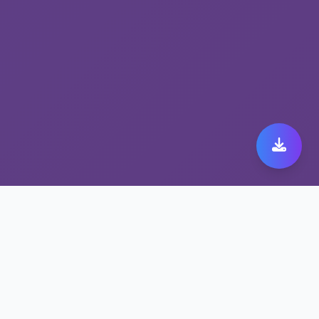
为什么选择解锁流媒体工
具 fastorange官方平台